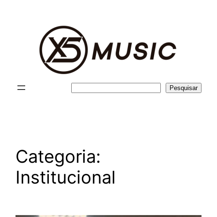
Pular
para
o
conteúdo
Pesquisar
Pesquisar
Categoria:
Institucional