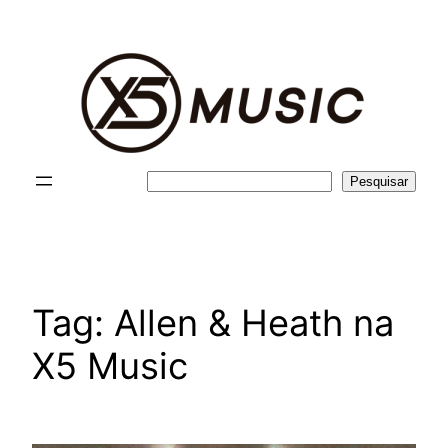
Pular
para
o
conteúdo
Pesquisar
Pesquisar
Tag:
Allen & Heath na
X5 Music