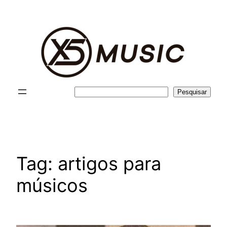
Pular
para
o
conteúdo
Pesquisar
Pesquisar
Tag:
artigos para
músicos