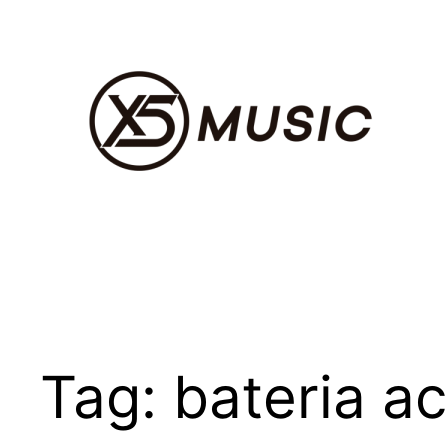
Pular
para
o
conteúdo
Tag:
bateria ac