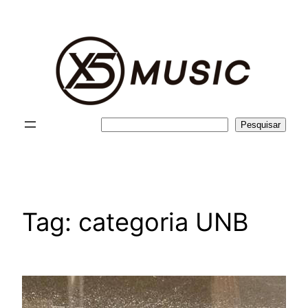
Pular
para
o
conteúdo
Pesquisar
Pesquisar
Tag:
categoria UNB