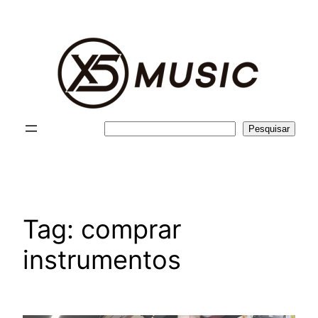
Pular
para
o
conteúdo
Pesquisar
Pesquisar
Tag:
comprar
instrumentos