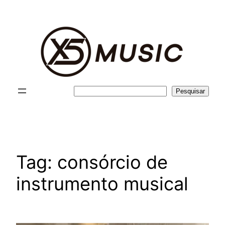
Pular
para
o
conteúdo
Pesquisar
Pesquisar
Tag:
consórcio de
instrumento musical