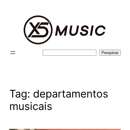
Pular
para
o
conteúdo
Pesquisar
Pesquisar
Tag:
departamentos
musicais