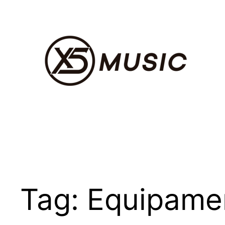
Pular
para
o
conteúdo
Tag:
Equipame