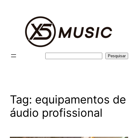
Pular
para
o
conteúdo
Pesquisar
Pesquisar
Tag:
equipamentos de
áudio profissional