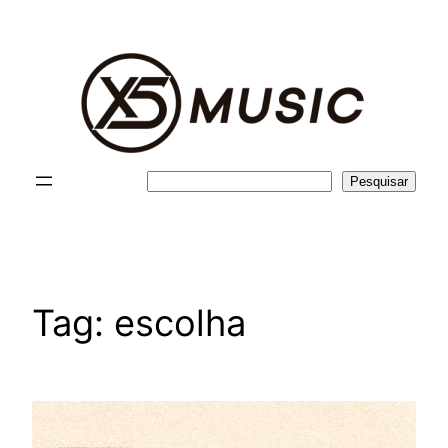
Pular
para
o
conteúdo
Pesquisar
Pesquisar
Tag:
escolha