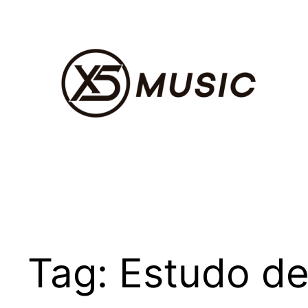
Pular
para
o
conteúdo
Tag:
Estudo de