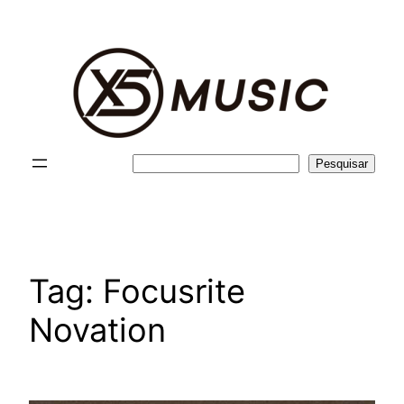
Pular
para
o
conteúdo
Pesquisar
Pesquisar
Tag:
Focusrite
Novation