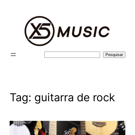
Pular
para
o
conteúdo
Pesquisar
Pesquisar
Tag:
guitarra de rock