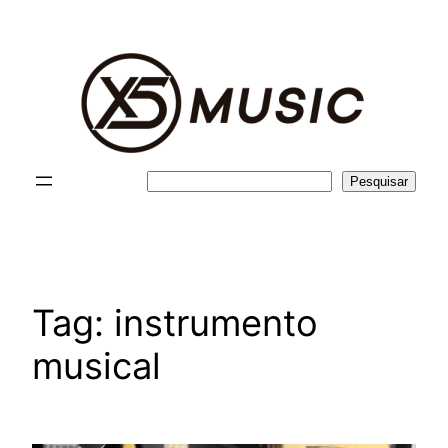
Pular
para
o
conteúdo
Pesquisar
Pesquisar
Tag:
instrumento
musical