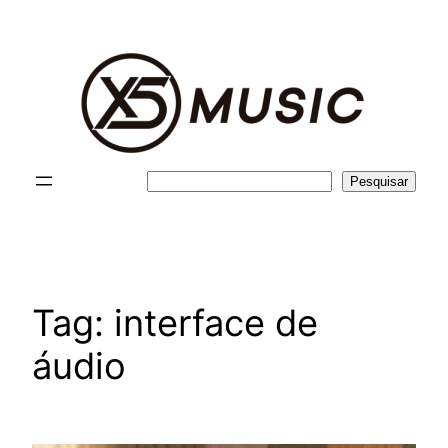
Pular
para
o
conteúdo
Pesquisar
Pesquisar
Tag:
interface de
áudio