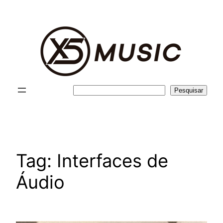
Pular
para
o
conteúdo
Pesquisar
Pesquisar
Tag:
Interfaces de
Áudio