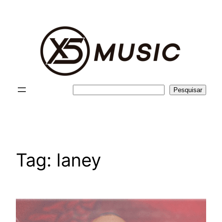
Pular
para
o
conteúdo
Pesquisar
Pesquisar
Tag:
laney