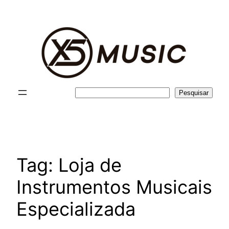
Pular
para
o
conteúdo
Pesquisar
Pesquisar
Tag:
Loja de
Instrumentos Musicais
Especializada