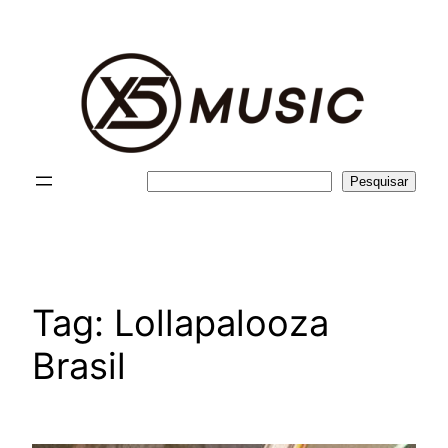
Pular
para
o
conteúdo
Pesquisar
Pesquisar
Tag:
Lollapalooza
Brasil