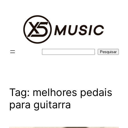
Pular
para
o
conteúdo
Pesquisar
Pesquisar
Tag:
melhores pedais
para guitarra