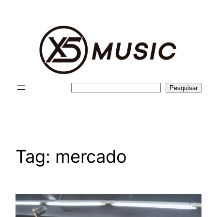
Pular
para
o
conteúdo
Pesquisar
Pesquisar
Tag:
mercado