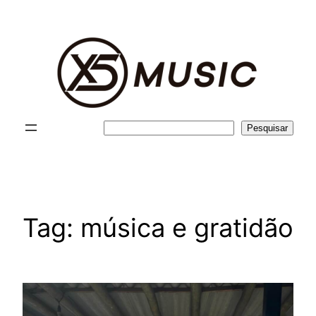
Pular
para
o
conteúdo
Pesquisar
Pesquisar
Tag:
música e gratidão