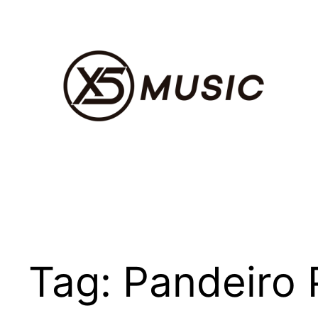
Pular
para
o
conteúdo
Tag:
Pandeiro 