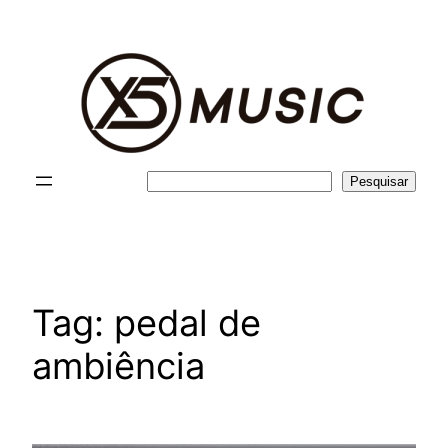
Pular
para
o
conteúdo
Pesquisar
Pesquisar
Tag:
pedal de
ambiência