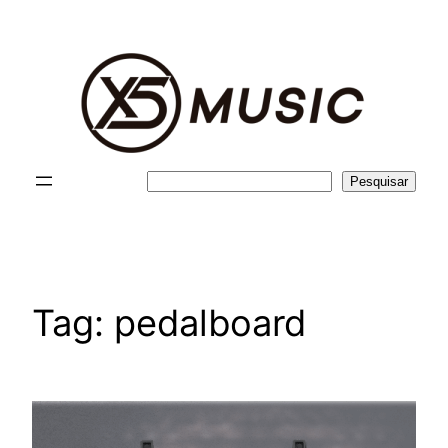
Pular
para
o
conteúdo
Pesquisar
Pesquisar
Tag:
pedalboard