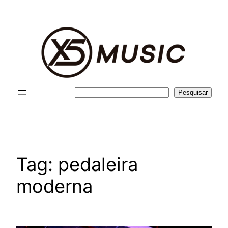
Pular
para
o
conteúdo
Pesquisar
Pesquisar
Tag:
pedaleira
moderna