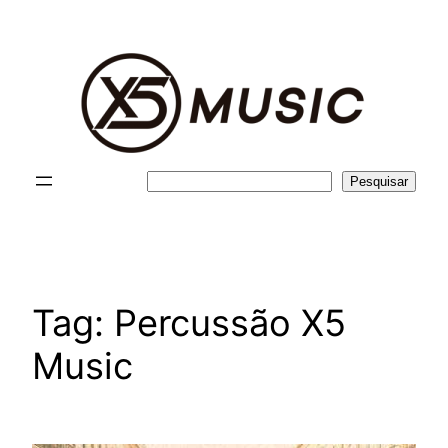
Pular
para
o
conteúdo
Pesquisar
Pesquisar
Tag:
Percussão X5
Music