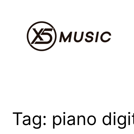
Pular
para
o
conteúdo
Tag:
piano digi