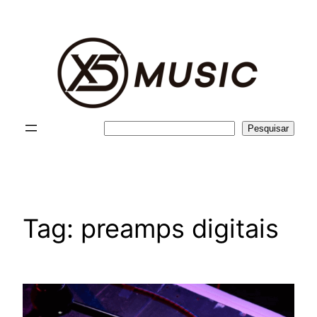
Pular
para
o
conteúdo
Pesquisar
Pesquisar
Tag:
preamps digitais