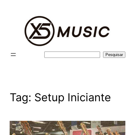
Pular
para
o
conteúdo
Pesquisar
Pesquisar
Tag:
Setup Iniciante