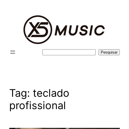
Pular
para
o
conteúdo
Pesquisar
Pesquisar
Tag:
teclado
profissional