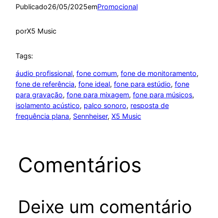
Publicado
26/05/2025
em
Promocional
por
X5 Music
Tags:
áudio profissional
, 
fone comum
, 
fone de monitoramento
, 
fone de referência
, 
fone ideal
, 
fone para estúdio
, 
fone
para gravação
, 
fone para mixagem
, 
fone para músicos
, 
isolamento acústico
, 
palco sonoro
, 
resposta de
frequência plana
, 
Sennheiser
, 
X5 Music
Comentários
Deixe um comentário