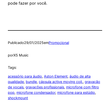
pode fazer por você.
Publicado
29/01/2025
em
Promocional
por
X5 Music
Tags:
acessório para áudio
, 
Aston Element
, 
áudio de alta
qualidade
, 
bundle
, 
cápsula active moving coil.
, 
gravação
de vocais
, 
gravações profissionais
, 
microfone com filtro
pop
, 
microfone condensador
, 
microfone para estúdio
, 
shockmount