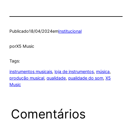
Publicado
18/04/2024
em
Institucional
por
X5 Music
Tags:
instrumentos musicais
, 
loja de instrumentos
, 
música
, 
produção musical
, 
qualidade
, 
qualidade do som
, 
X5
Music
Comentários